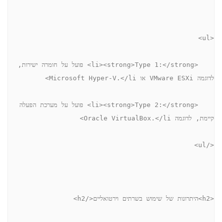
<ul>
    <li><strong>Type 1:</strong> פועל על חומרה ישירות, 
לדוגמה VMware ESXi או Microsoft Hyper-V.</li>
    <li><strong>Type 2:</strong> פועל על מערכת הפעלה 
קיימת, לדוגמה Oracle VirtualBox.</li>
</ul>
<h2>היתרונות של שימוש בשרתים וירטואליים</h2>