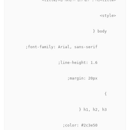
    <style>
        body {
            font-family: Arial, sans-serif;
            line-height: 1.6;
            margin: 20px;
        }
        h1, h2, h3 {
            color: #2c3e50;