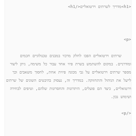
<h1>מדריך לשרתים וירטואליים</h1>
<p>
    שרתים וירטואליים הפכו לחלק מרכזי במבנים טכנולוגיים חכמים 
ומודרניים. במקום להשתמש בשרת פיזי אחד עבור כל משימה, ניתן ליצור 
מספר שרתים וירטואליים על גבי מכונה פיזית אחת, לחסוך משאבים וכך 
לייעל את הניהול והתחזוקה. במדריך זה, נעסוק בהיבטים השונים של שרתים 
וירטואליים, כיצד הם פועלים, היתרונות והחסרונות שלהם, וטיפים לבחירה 
ושימוש נכון.
</p>