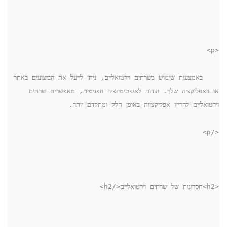
<p>
    באמצעות שימוש בשרתים וירטואליים, ניתן לייעל את הביצועים באתר 
או באפליקציה שלך. הודות לאופטימיזציה הפנימית, מאפשרים שרתים 
וירטואליים להריץ אפליקציות באופן חלק ומתקדם יותר.
</p>
<h2>חסרונות של שרתים וירטואליים</h2>