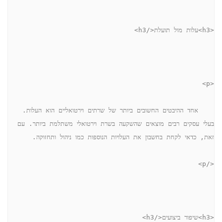
<h3>עלות מול תועלת</h3>
<p>
    אחד ההיבטים החשובים ביותר של שרתים וירטואליים הוא העלות. 
בעלי עסקים רבים מוצאים שהשקעה בשרת וירטואלי משתלמת ביותר. עם 
זאת, כדאי לקחת בחשבון את העלויות הנוספות כמו ניהול ותחזוקה.
</p>
<h3>שיפור ביצועים</h3>