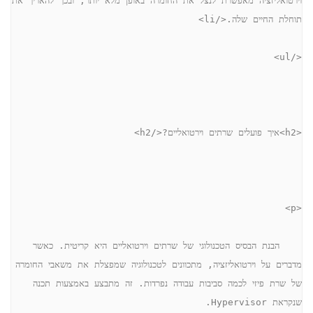
תוחלת החיים שלה.</li>
</ul>
<h2>איך פועלים שרתים וירטואליים?</h2>
<p>
    הבנת הבסיס הטכנולוגי של שרתים וירטואליים היא קריטית. כאשר 
מדברים על וירטואליזציה, מתכוונים לטכנולוגיה שמפצלת את משאבי החומרה 
של שרת פיזי לכמה סביבות עבודה נפרדות. זה מתבצע באמצעות תכנה 
שנקראת Hypervisor.