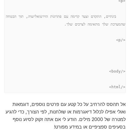
<p>
    בינתיים, התקדם וצעד קדימה עם פתרונות הוירטואליזציה, תוך הבטחה 
שהמערכת שלך מתאימה לצרכים שלך. 
</p>
</body>
</html>
אל תהסס להרחיב על כל קטע עם פרטים נוספים, דוגמאות
ואולי אפילו לכלול דיאגרמות או שולחנות, לפי הצורך, כדי להגיע
למטרה של 2000 מילים. הודע לי אם אתה זקוק לסיוע נוסף
בסעיפים ספציפיים או במידע מפורט!