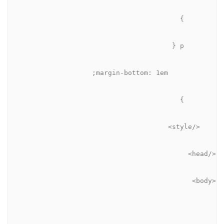
        }
        p {
            margin-bottom: 1em;
        }
    </style>
</head>
<body>