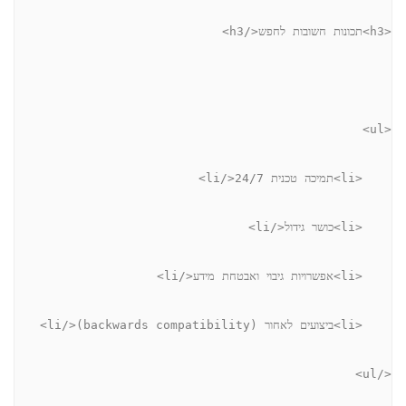
<h3>תכונות חשובות לחפש</h3>
<ul>
    <li>תמיכה טכנית 24/7</li>
    <li>כושר גידול</li>
    <li>אפשרויות גיבוי ואבטחת מידע</li>
    <li>ביצועים לאחור (backwards compatibility)</li>
</ul>