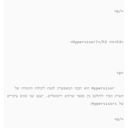
</p>
<h3>מהו Hypervisor?</h3>
<p>
    Hypervisor הוא תכנה המאפשרת לגשת ליכולות החומרה של 
השרת הפיזי ולחלקם בין מספר שרתים וירטואליים. ישנם שני סוגים עיקריים 
של Hypervisors:
</p>