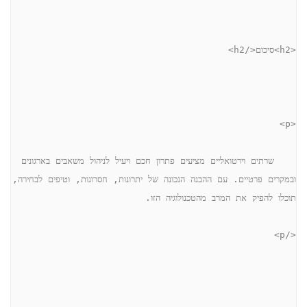
<h2>סיכום</h2>
<p>
    שרתים וירטואליים מציעים פתרון חכם ויעיל לניהול משאבים בארגונים 
ובמקרים פרטיים. עם ההבנה הנכונה של יתרונות, חסרונות, וטיפים לבחירה, 
תוכלו להפיק את המרב מהטכנולוגיה הזו. 
</p>