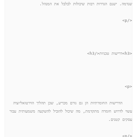
שנדמה. ישנם הגדרות רבות שיכולות לבלבל את המנהל.
</p>
<h3>דרישות טכניות</h3>
<p>
    הדרישות החומרתיות הן גם גורם מכריע, שכן תהליך הוירטואליזציה 
עשוי לדרוש חומרה מתקדמת, מה שיכול להוביל להשקעה משמעותית עבור 
עסקים קטנים.
</p>