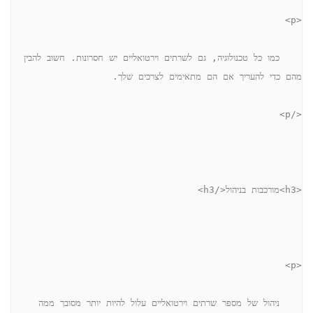
<p>
    כמו כל טכנולוגיה, גם לשרתים וירטואליים יש חסרונות. חשוב להבין 
מהם כדי להעריך אם הם מתאימים לצרכים שלך.
</p>
<h3>מורכבות בניהול</h3>
<p>
    ניהול של מספר שרתים וירטואליים עלול להיות יותר מסובך ממה 