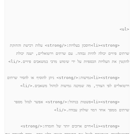
<ul>
    <li><strong>חיסכון בעלויות:</strong> עלות רכישת והחזקת 
שרתים פיזיים יכולה להיות גבוהה. עם שרתים וירטואליים, ישנה יכולת 
להקטין את העלויות הכספיות על ידי שימוש מרבי במשאבים פיזיים.</li>
    <li><strong>גמישות:</strong> ניתן להוסיף או להסיר שרתים 
וירטואליים לפי הצורך, מה שמקנה גמישות לניהול משאבים.</li>
    <li><strong>פשטות בניהול:</strong> אפשר לנהל מספר 
שרתים ממסך אחד דמוי שולחן עבודה.</li>
    <li><strong>חיים ארוכים יותר של חומרה:</strong> 
וירטואליזציה מאפשרת לנצל את החומרה באופן מלא יותר, ובכך להאריך את 