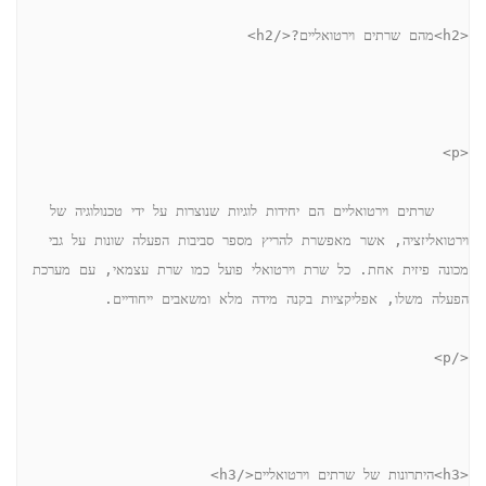
<h2>מהם שרתים וירטואליים?</h2>
<p>
    שרתים וירטואליים הם יחידות לוגיות שנוצרות על ידי טכנולוגיה של 
וירטואליזציה, אשר מאפשרת להריץ מספר סביבות הפעלה שונות על גבי 
מכונה פיזית אחת. כל שרת וירטואלי פועל כמו שרת עצמאי, עם מערכת 
הפעלה משלו, אפליקציות בקנה מידה מלא ומשאבים ייחודיים.
</p>
<h3>היתרונות של שרתים וירטואליים</h3>