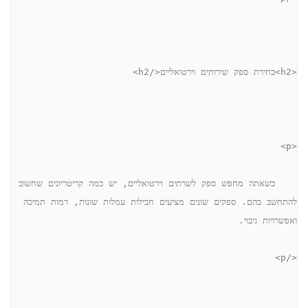
<h2>בחירת ספק שירותים וירטואליים</h2>
<p>
    כשאתה מחפש ספק לשרתים וירטואליים, יש כמה קריטריונים שחשוב 
להתחשב בהם. ספקים שונים מציעים חבילות עמלות שונות, רמות תמיכה 
ואפשרויות גיבוי.
</p>