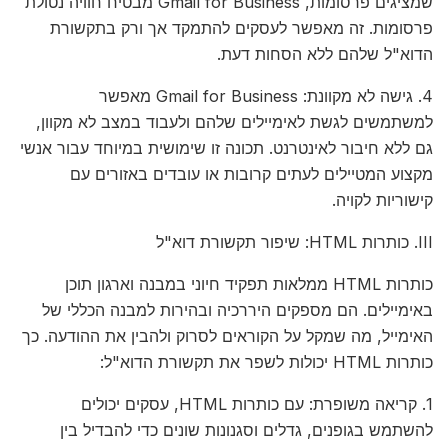
שמציגים פרסומות, Gmail for Business מבטיח חוויה נטולת
פרסומות. זה מאפשר לעסקים להתמקד אך ורק בתקשורת
הדוא"ל שלהם ללא הסחות דעת.
4. גישה לא מקוונת: Gmail for Business מאפשר
למשתמשים לגשת לאימיילים שלהם ולעבוד במצב לא מקוון,
גם ללא חיבור לאינטרנט. תכונה זו שימושית במיוחד עבור אנשי
מקצוע המטיילים לעתים קרובות או עובדים באזורים עם
קישוריות לקויה.
III. כותרות HTML: שיפור תקשורת דוא"ל
כותרות HTML ממלאות תפקיד חיוני במבנה וארגון תוכן
באימיילים. הם מספקים היררכיה ובהירות למבנה הכללי של
האימייל, מה שמקל על הקוראים לסרוק ולהבין את ההודעה. כך
כותרות HTML יכולות לשפר את תקשורת הדוא"ל:
1. קריאה משופרת: עם כותרות HTML, עסקים יכולים
להשתמש בגופנים, גדלים וסגנונות שונים כדי להבדיל בין