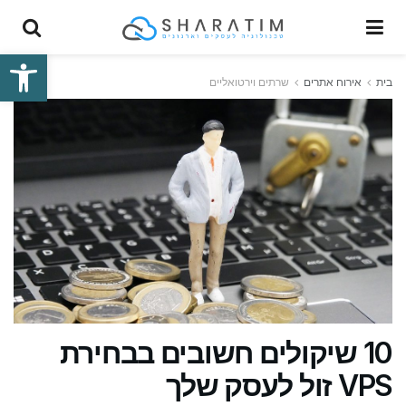
פתח סרגל
בית
אירוח אתרים
שרתים וירטואליים
10 שיקולים חשובים בבחירת
VPS זול לעסק שלך