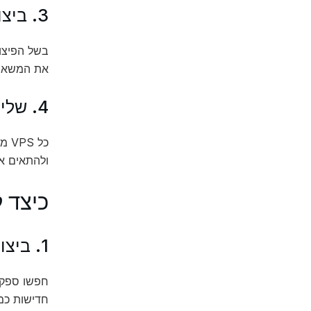
3. ביצועים
את המשאבים
4. שליטה א '
ולהתאים א
כיצד לב
1. ביצועים
חדישות כמו SSD לניהול מהירות ובי