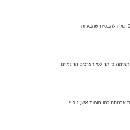
חשוב מאוד לבחור ספק המציע שירות לקוחות זמין ומקצועי. תמיכה טכנית 24/7 יכולה להבטיח שהבעיות
אימה ביותר לפי הצרכים הדינמיים
 אבטחה כמו חומות אש, גיבויי