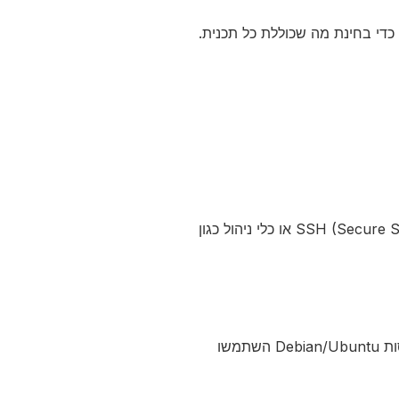
 כדי בחינת מה שכוללת כל תכנית.
לאחר שרכשתם VPS, תקבלו את פרטי החיבור. היכנסו לשרת באמצעות SSH (Secure Shell) או כלי ניהול כגון
בצעו עדכון למערכת באמצעות הפקודות המתאימות. לדוגמה, למערכות מבוססות Debian/Ubuntu השתמשו