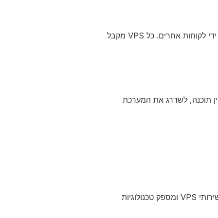
בשל הפיצול בין השרתים הווירטואליים, ניתן להבטיח שהביצועים לא יושפעו על ידי לקוחות אחרים. כל VPS מקבל
 מה שמאפשר לכם להתקין תוכנה, לשדרג את המערכת
חפשו ספקים שמציעים שרתים עם חומרה מתקדמת. ודאו שהספק מתמחה בשירותי VPS ומספק טכנולוגיות