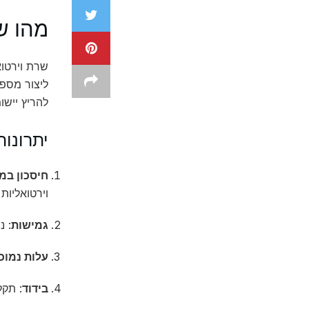
מהו ש
שרת וירטוא
ליצור מספ
להריץ יישו
יתרונות
חיסכון ב
וירטואליות 
גמישות
: נ
עלות נמוכ
בידוד
: תקל