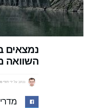
נמצאים ב
השוואה מ
נכתב על ידי
דודי מ
מדריך