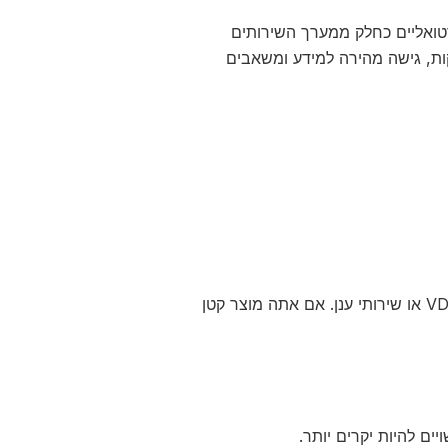
Microsoft Azure מציעים שרתים וירטואליים כחלק ממערך השירותים
קות, גישה מהירה למידע ומשאבים
אם יש לך אתר אינטרנט או יישום שדורש הרבה משאבים, שקול להתחיל עם VDS או שירותי ענן. אם אתה מוצר קטן