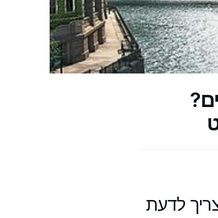
ם?
ט
צריך לדעת