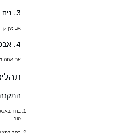
3. ניהול
אם אין לך
4. אבטחה
אם אתה מת
תהליכ
התקנה
בחר באספ
טוב.
בחר בתצו