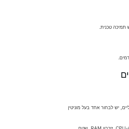
 תמיכה טכנית.
מים.
ים
ים, יש לבחור אחד בעל מוניטין
: לפי הצרכים שלך, יש לבחור את התצורה הנכונה. זה כולל גודל ה-CPU, זיכרון RAM, שטח