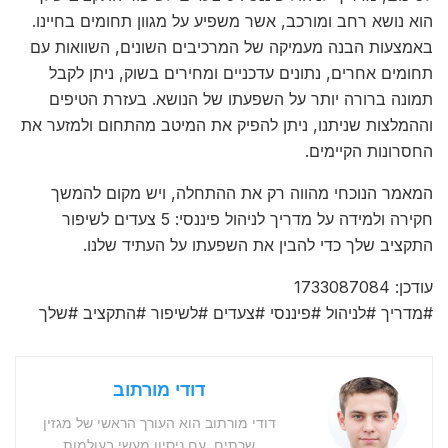
הוא נושא רחב ומורכב, אשר משפיע על מגוון תחומים בחיינו.
באמצעות הבנה מעמיקה של המרכיבים השונים, השוואות עם
תחומים אחרים, נתונים עדכניים ומחירים בשוק, ניתן לקבל
תמונה ברורה יותר על השפעתו של הנושא. בעזרת הטיפים
וההמלצות שניתנו, ניתן להפיק את המיטב מהתחום ולמזער את
החסרונות הקיימים.
המאמר הנוכחי מהווה רק את ההתחלה, ויש מקום להמשך
חקירה ולמידה על מדריך לניהול פיננסי: 5 צעדים לשיפור
התקציב שלך כדי להבין את השפעתו על העתיד שלנו.
עודכן: 1733087084
#מדריך #לניהול #פיננסי #צעדים #לשיפור #התקציב #שלך
דודי מורתוב
דודי מורתוב הוא העורך הראשי של מגזין
שרתים, עם ניסיון מעשי בעולמות