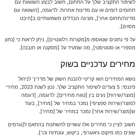
לשיפור התקציב שלך על התחום, חשוב לבצע השוואות עם
תחומים דומים או עם מדינות אחרות. לדוגמה, [השוואה עם
מדינה/תחום אחר], מציגה הבדלים משמעותיים ב[היבט
מסוים].
על פי נתונים שנאספו מ[מקורות רלוונטיים], ניתן לראות כי [נתון
מספרי או סטטיסטי], מה שמעיד על [מסקנה או תובנה].
מחירים עדכניים בשוק
נושא המחירים הוא קריטי להבנת השוק של מדריך לניהול
פיננסי: 5 צעדים לשיפור התקציב שלך. נכון לשנת 2023, מחירי
[מוצר/שירות] נעים בין [טווח מחירים]. לדוגמה, [דוגמה
למוצר/שירות ספציפי] נמכר במחיר של [מחיר], בעוד
ש[מוצר/שירות אחר] נמכר במחיר של [מחיר].
חשוב לציין כי מחירים אלו עשויים להשתנות בהתאם ל[גורמים
שונים כמו מיקום גיאוגרפי, ביקוש, עונתיות וכו'].