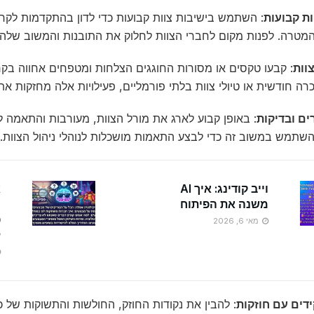
ות קבועות
: השתמש בישיבות צוות קבועות כדי לדון בהתקדמות לקר
המטרה. לפנות מקום לחברי הצוות לחלוק את התובנות והמשוב שלה
וות
: קבעו טקסים או מסורות החוגגים הצלחות ומטפחים אחווה בקר
רה חודשית או טיולי צוות בלתי פורמליים, פעילויות אלה מחזקות את
ים ובדיקות
: באופן קבוע לארג את מורל הצוות, מעורבות והתאמה
 השתמש במשוב זה כדי לבצע התאמות מושכלות לנוהלי ניהול הצוות.
וייב קודינג: איך AI
א
משנה את הפיתוח
מ
פ
מאי 6, 2026
ל
ידים עם חוזקות
: להבין את נקודות החוזק, החולשות והתשוקות של