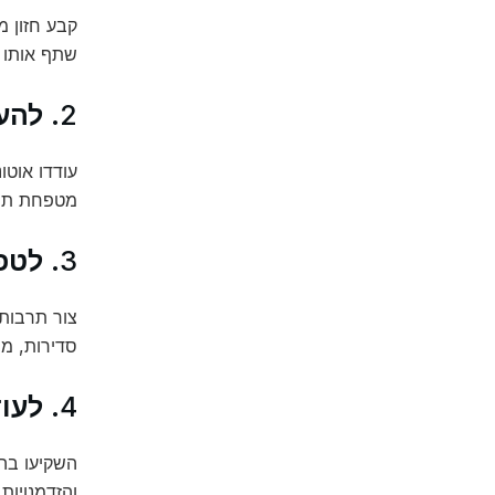
קבע חזון מ
שתף אותו ב
2.
להע
עודדו אוטו
מטפחת תחו
3.
לטפ
צור תרבות 
סדירות, מפ
4.
לעו
השקיעו בה
והזדמנויות