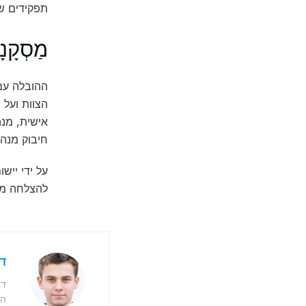
תפקידים שמ
מַסְקָנ
ההובלה עם 
הצוות ועל 
אישית, מנה
חיבוק מנהי
על ידי ייש
להצלחה מתמ
דו
דו
המ