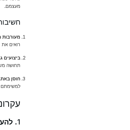
מעצמם.
חשיבות
מעורבות מ
רואים את ה
ביצועים גב
תחושה משו
חוסן באתג
למשימתם מ
עקרונ
1.
להעב