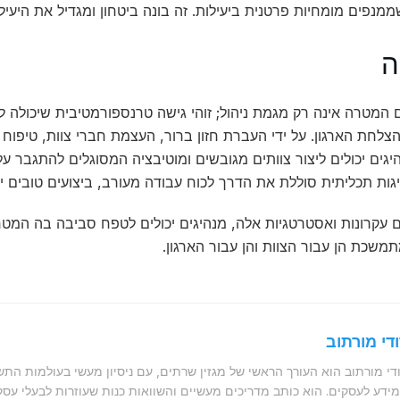
מנפים מומחיות פרטנית ביעילות. זה בונה ביטחון ומגדיל את היעיל
ָה
המטרה אינה רק מגמת ניהול; זוהי גישה טרנספורמטיבית שיכולה ל
הצלחת הארגון. על ידי העברת חזון ברור, העצמת חברי צוות, טיפו
יגים יכולים ליצור צוותים מגובשים ומוטיבציה המסוגלים להתגבר ע
גות תכליתית סוללת את הדרך לכוח עבודה מעורב, ביצועים טובים י
ום עקרונות ואסטרטגיות אלה, מנהיגים יכולים לטפח סביבה בה המט
שכת הן עבור הצוות והן עבור הארגון.
די מורתוב
די מורתוב הוא העורך הראשי של מגזין שרתים, עם ניסיון מעשי בעולמות הת
ידע לעסקים. הוא כותב מדריכים מעשיים והשוואות כנות שעוזרות לבעלי עס