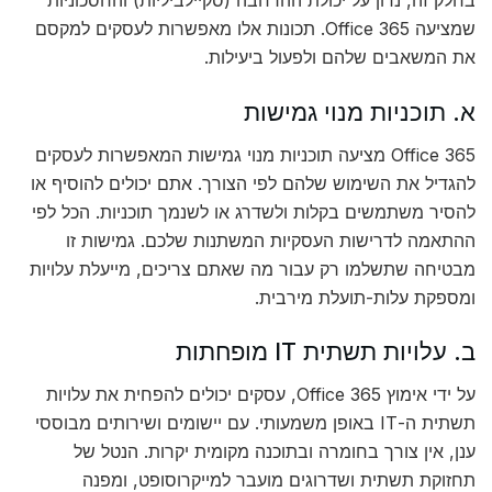
בחלק זה, נדון על יכולת ההרחבה (סקיילביליות) והחסכוניות
שמציעה Office 365. תכונות אלו מאפשרות לעסקים למקסם
את המשאבים שלהם ולפעול ביעילות.
א. תוכניות מנוי גמישות
Office 365 מציעה תוכניות מנוי גמישות המאפשרות לעסקים
להגדיל את השימוש שלהם לפי הצורך. אתם יכולים להוסיף או
להסיר משתמשים בקלות ולשדרג או לשנמך תוכניות. הכל לפי
ההתאמה לדרישות העסקיות המשתנות שלכם. גמישות זו
מבטיחה שתשלמו רק עבור מה שאתם צריכים, מייעלת עלויות
ומספקת עלות-תועלת מירבית.
ב. עלויות תשתית IT מופחתות
על ידי אימוץ Office 365, עסקים יכולים להפחית את עלויות
תשתית ה-IT באופן משמעותי. עם יישומים ושירותים מבוססי
ענן, אין צורך בחומרה ובתוכנה מקומית יקרות. הנטל של
תחזוקת תשתית ושדרוגים מועבר למייקרוסופט, ומפנה