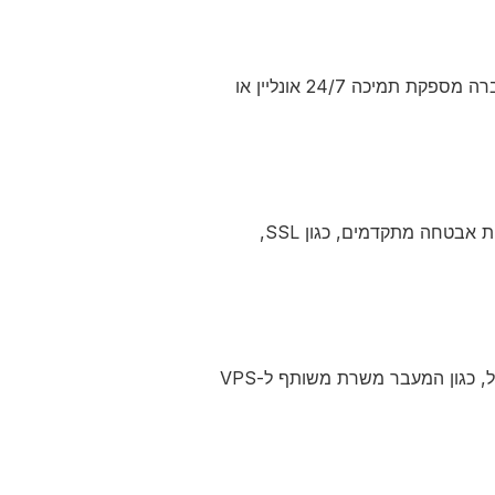
שירות לקוחות טוב הוא קריטי, במיוחד אם אתה לא מומחה טכנולוגי. ודא שהחברה מספקת תמיכה 24/7 אונליין או
אבטחת אתרים היא בעיה קריטית בעידן דיגיטלי. חפש חברות שמציעות פתרונות אבטחה מתקדמים, כגון SSL,
אם האתר שלך צפוי לגדול בעתיד, בחר בחברת אחסון המציעה אפשרויות גידול, כגון המעבר משרת משותף ל-VPS