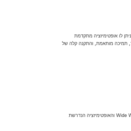
אולי תחשבו על אחסון שניתן לו אופטימיזציה מתקדמת
מספקים ביצועים טובים יותר, תמיכה מותאמת, והתקנה קלה של
תשמרו על אתר מהיר ומגיב על ידי בחירת חברה עם רשת מדינות Wide Web (CDN) והאופטימיזציה הנדרשת