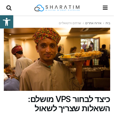
פתח סרגל
בית
אירוח אתרים
שרתים וירטואליים
כיצד לבחור VPS מושלם:
השאלות שצריך לשאול