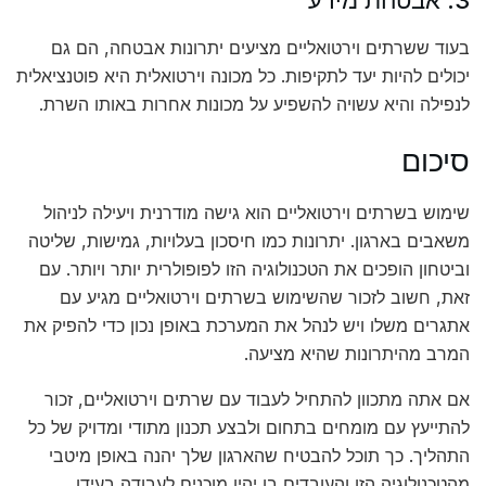
בעוד ששרתים וירטואליים מציעים יתרונות אבטחה, הם גם
יכולים להיות יעד לתקיפות. כל מכונה וירטואלית היא פוטנציאלית
לנפילה והיא עשויה להשפיע על מכונות אחרות באותו השרת.
סיכום
שימוש בשרתים וירטואליים הוא גישה מודרנית ויעילה לניהול
משאבים בארגון. יתרונות כמו חיסכון בעלויות, גמישות, שליטה
וביטחון הופכים את הטכנולוגיה הזו לפופולרית יותר ויותר. עם
זאת, חשוב לזכור שהשימוש בשרתים וירטואליים מגיע עם
אתגרים משלו ויש לנהל את המערכת באופן נכון כדי להפיק את
המרב מהיתרונות שהיא מציעה.
אם אתה מתכוון להתחיל לעבוד עם שרתים וירטואליים, זכור
להתייעץ עם מומחים בתחום ולבצע תכנון מתודי ומדויק של כל
התהליך. כך תוכל להבטיח שהארגון שלך יהנה באופן מיטבי
מהטכנולוגיה הזו והעובדים בו יהיו מוכנים לעבודה בעידן