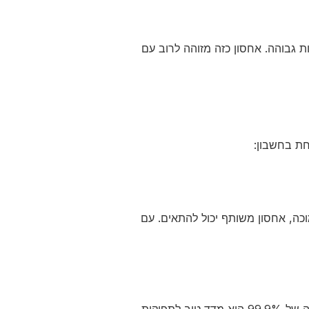
 גבוהה. אחסון כזה מזוהה לרוב עם
ת בחשבון:
ה, אחסון משותף יכול להתאים. עם
ודא שספק האחסון מציע ביצועים טובים וזמן פעולה גבוהה (uptime). זמן פעולה של 99.9% הוא מדד טוב לתפוקות