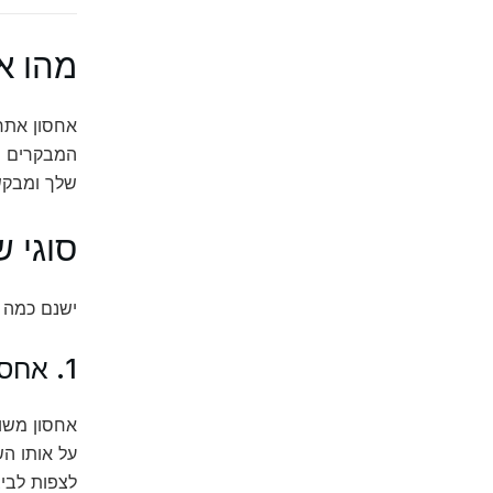
מהו א
אחסון אתר
המבקרים ש
שלך ומבקש
סוגי ש
ישנם כמה ס
1. אחסון משותף (Shared Hosting)
אחסון משות
על אותו הש
לצפות לביצ