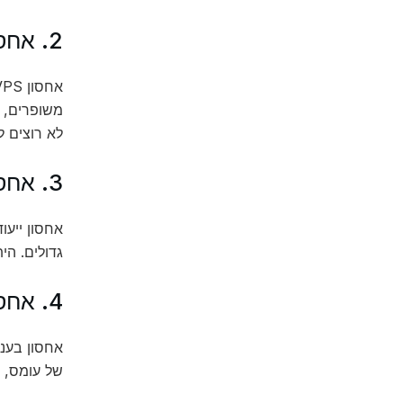
2. אחסון VPS (Virtual Private Server)
משופרים, א
לא רוצים ל
3. אחסון ייעודי (Dedicated Hosting)
אחסון ייע
גדולים. הית
4. אחסון בענן (Cloud Hosting)
אחסון בענ
של עומס, 