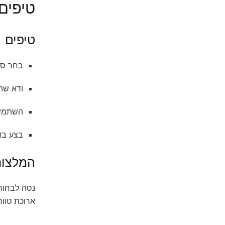
טיפים 
טיפים
בחר ספק VPN בעל מונ
ודא שה
השתמש 
בצע בדי
המלצו
ארוכת טווח