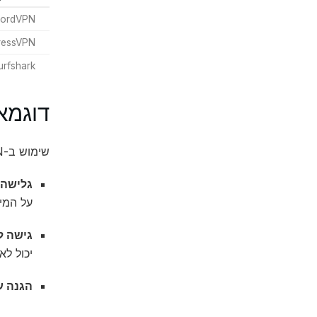
ordVPN
ressVPN
urfshark
דוגמאו
שימוש ב-VPN יכול להיות יעיל במצבים הבאים:
גלישה 
על המי
גישה ל
יכול לא
הגנה על