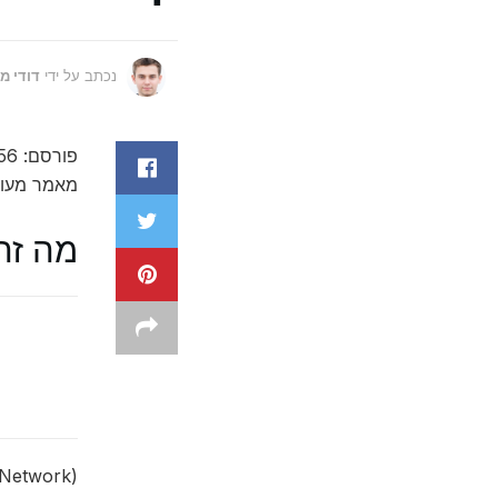
נכתב על ידי
דודי מ
פורסם: 1734199056
מאמר מעולה על ההש
מה זה VPN