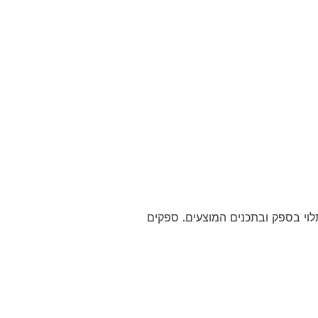
ם של 3 דולר לחודש ועד 15 דולר לחודש, תלוי בספק ובתכנים המוצעים. ספקים