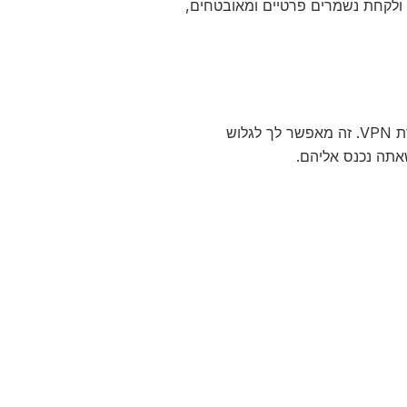
 ב-VPN, הנתונים שאתה שולח ולקחת נשמרים פרטיים ומאובטחים,
VPN עובד על ידי הצפנת הנתונים שלך ושינוי הכתובת IP שלך לכתובת של שרת VPN. זה מאפשר לך לגלוש
אתה נכנס אליהם.