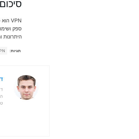
סיכום
VPN ה
ספק ושימוש
היתרונות והחסרונו
תגיות:
PN
דו
דו
המ
טכ