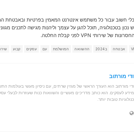
וא כלי חשוב עבור כל משתמש אינטרנט המאמין בפרטיות ובאבטחת המי
 נכון בטכנולוגיה, תוכל להגן על עצמך וליהנות מגישה לתכנים מגוו
ת של שירותי VPN לפני קבלת החלטה.
V
אבטחה
ב2024
ההשוואה
המושלמת
עם
עסקים
קבוע
שירות
די מורתוב
די מורתוב הוא העורך הראשי של מגזין שרתים, עם ניסיון מעשי בעולמות הת
ידע לעסקים. הוא כותב מדריכים מעשיים והשוואות כנות שעוזרות לבעלי עס
נולוגיות טובות יותר.