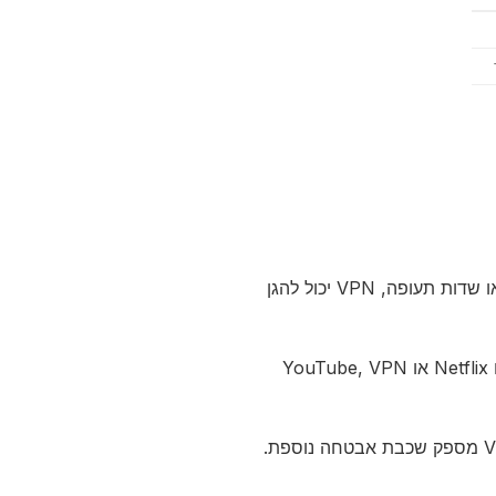
בעת שימוש ברשתות Wi-Fi ציבוריות כמו קפה או שדות תעופה, VPN יכול להגן
אם אתה נמצא במדינה עם הגבלות על אתרים כמו Netflix או YouTube, VPN