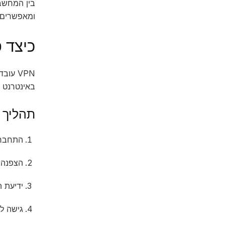
ומאפשרים ל
כיצד פוע
באינטרנט 
תהליך 
התחברות ל-VPN: משתמש מ
הצפנה:
ידיעת ה-IP: המשתמש מקבל IP של השרת
גישה ל