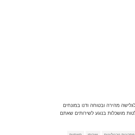
השוואת 5 שירותי VPN: המדריך המלא לגלישה מהירה ובטוחה ודנו במונחים
לטות מושכלות בנוגע לשירותים שאתם
פתרונות טכנולוגיים
שירותי
תשתיות