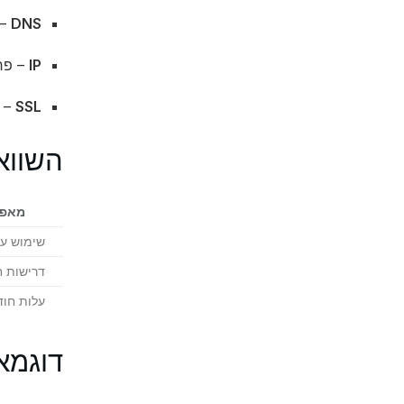
DNS
– 
IP
– פרו
SSL
– 
השווא
מאפיי
שימוש עי
דרישות 
עלות חוד
דוגמא