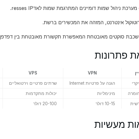
מערכת ניהול שמות דומיינים המתרגמת שמות לאדresses IP.
טוקול אינטרנט, המזהה את המכשירים ברשת.
שכבת סוקטים מאובטחת המאפשרת תקשורת מאובטחת בין דפדפן 
ת פתרונות
ן
VPN
VPS
קרי
הגנה על פרטיות Internet
שרתים פרטיים וירטואליים
חומרה
מינימליות
יכולות מתקדמות
שית
10-15 דולר
20-100 דולר
ות מעשיות