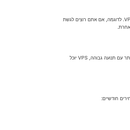
כדי להסתיר את זהותכם כאשר אתם גולשים באינטרנט, אפשר להשתמש ב-VPN. לדוגמה, אם אתם רוצים לגשת
ניתן לרכוש VPS כדי לארח אתר אינטרנט או אפליקציה. לדוגמה, אם יש לכם אתר עם תנועה גבוהה, VPS יוכל
רים חודשיים: