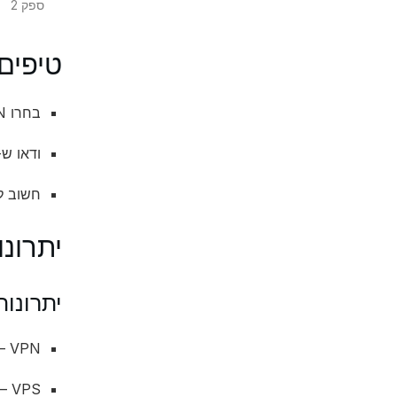
ספק 2
טיפים
בחרו VPN אמין שמציע קידוד חזק.
ודאו ש-VPS שלכם מגיע עם תמיכה /7
חשוב לבדו
יתרונו
יתרונות
VPN – הגנה על פרטיות.
VPS – גמישות ויכולת לניהול משאבים.