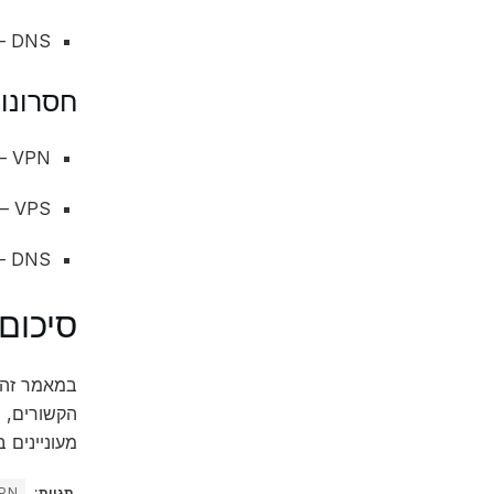
DNS – ניהול קל של שמות דומיינים.
חסרונו
VPN – מהירות אינטרנט עשויה להתרחש.
VPS – עלות גבוהה יחסית.
DNS – חשיבות ניהול נכונה כדי למנוע תקלות.
סיכום
הקשורים, ש
מעוניינים 
תגיות:
PN