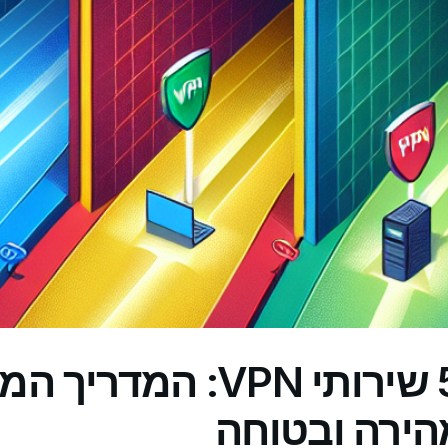
השוואת 5 שירותי VPN: המדרי
הירה ובטוחה