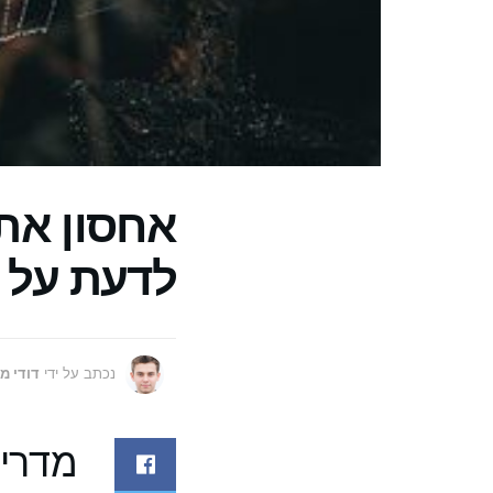
אחסון אתר
לדעת על SSL
נכתב על ידי
דודי מ
מדריך