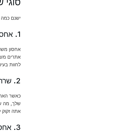
סוגי ש
ישנם כמה ס
1. אחסון משותף (Shared Hosting)
אחסון משות
אתרים משו
לחוות בעי
2. שרת ייעודי (Dedicated Server)
כאשר האתר 
שלך, מה ש
אתה זקוק ל
3. אחסון בענן (Cloud Hosting)