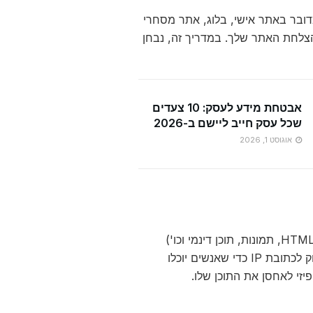
מדובר באתר אישי, בלוג, אתר מסחרי
הצלחת האתר שלך. במדריך זה, נבחן
אבטחת מידע לעסק: 10 צעדים
שכל עסק חייב ליישם ב-2026
אוגוסט 1, 2026
אחסון אתרים הוא שירות המאפשר לשמור את הקבצים של האתר (כמו HTML, CSS, תמונות, תוכן דינמי וכו')
בשרתים, כך שהאתר יהיה נגיש למבקרים דרך האינטרנט. כל אתר אינטרנט זקוק לכתובת IP כדי שאנשים יוכלו
יזי לאחסן את התוכן שלו.