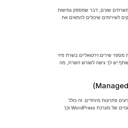
משרתים שונים, דבר שמספק גמישות
קים לשירותים שיכולים להתאים את
עודי, אך במחיר נמוך יותר. VPS משמש ליצירת מספר שירים וירטואליים בשרת פיזי
ותף.יש לך גישה לשורש השרת, מה
רותי אחסון מנוהלים מציעים פתרונות מיוחדים. זה כולל
אופטימיזציה של ביצועים, אבטחה משופרת, גיבויים אוטומטיים, ועדכונים אוטומטיים של מערכת WordPress וכך