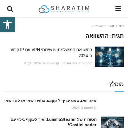
פתח סרגל
בית
תָג
ההשוואה
תגית:
ההשוואה
ההשוואה המושלמת: 5 שירותי VPN עם IP קבוע
ב-2024
נכתב על ידי
דודי מורתוב
דצמבר 14, 2024
0
מוּמלָץ
איזה וואטסאפ עדיף ? whatsapp רשמי או לא רשמי
אוגוסט 3, 2026
הסודות של LummaStealer: איך לעקוף גילוי עם
CastleLoader!